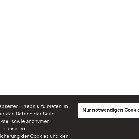
seiten-Erlebnis zu bieten. In
Nur notwendigen Cooki
für den Betrieb der Seite
lyse- sowie anonymen
 in unseren
peicherung der Cookies und den