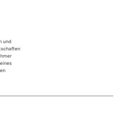
n und
tschaften
ehmer
 eines
ten