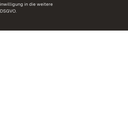
inwilligung in die weitere
) DSGVO.
Staatliche Schlösser un
Baden-Württemberg
Kontakt
FAQ
Impressum
Datenschutz
Gebärdensprache
Leichte Sprache
Erklärung zur Barrierefre
BITV-konform (geprüfte S