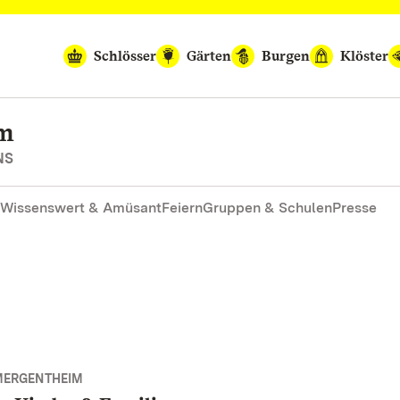
Schlösser
Gärten
Burgen
Klöster
im
NS
Wissenswert & Amüsant
Feiern
Gruppen & Schulen
Presse
MERGENTHEIM