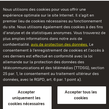
Nous utilisons des cookies pour vous offrir une
expérience optimale sur le site Internet. Il s’agit en
Châteaux et jardins publics du Bade-Wurtemberg
premier lieu de cookies nécessaires au fonctionnement
du site. Nous utilisons également des cookies à des fins
d’analyse et de statistiques anonymes. Vous trouverez de
plus amples informations dans notre avis de
confidentialité.
avis de protection des données.
Le
Château résidentiel de Mergentheim
consentement à l’enregistrement de cookies et l’accès à
ces derniers est effectué en conformité avec la loi
Châteaux et jardins publics du Bade-Wurtemberg
allemande sur la protection des données des
télécommunications et des télémédias (TTDSG), section
FAQ et réponses
Mentions légales
Protection des données
25 par. 1, le consentement au traitement ultérieur des
Explications sur l’accessibilité
données, avec le RGPD, art. 6 par. 1 point a).
BITV-konform (geprüfte Seiten)
Accepter
Accepter tous les
plus loin
uniquement les
cookies
cookies nécessaires
Accueil
Monuments