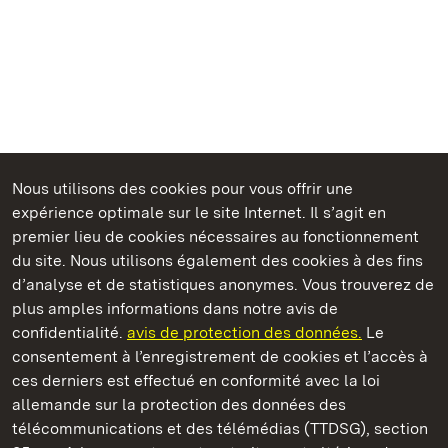
Nous utilisons des cookies pour vous offrir une
expérience optimale sur le site Internet. Il s’agit en
Châteaux et jardins publics du Bade-Wurtemberg
premier lieu de cookies nécessaires au fonctionnement
du site. Nous utilisons également des cookies à des fins
d’analyse et de statistiques anonymes. Vous trouverez de
plus amples informations dans notre avis de
confidentialité.
avis de protection des données.
Le
Château résidentiel de Mergentheim
consentement à l’enregistrement de cookies et l’accès à
ces derniers est effectué en conformité avec la loi
Châteaux et jardins publics du Bade-Wurtemberg
allemande sur la protection des données des
télécommunications et des télémédias (TTDSG), section
FAQ et réponses
Mentions légales
Protection des données