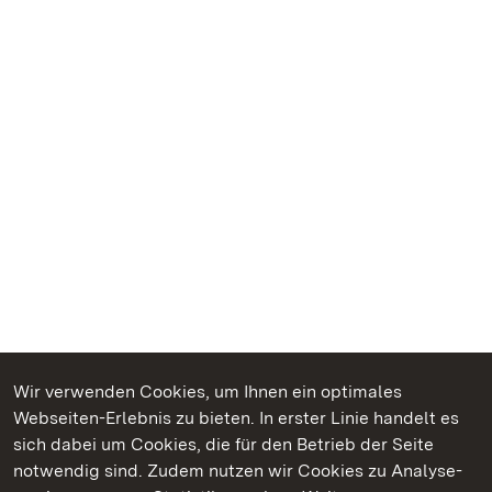
Wir verwenden Cookies, um Ihnen ein optimales
Webseiten-Erlebnis zu bieten. In erster Linie handelt es
Kommen. Staunen. Genießen.
sich dabei um Cookies, die für den Betrieb der Seite
notwendig sind. Zudem nutzen wir Cookies zu Analyse-