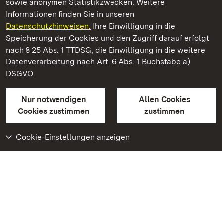
sowie anonymen Statistikzwecken. Weitere
Informationen finden Sie in unseren
Datenschutzhinweisen.
Ihre Einwilligung in die
Residenzschloss Mergentheim
Speicherung der Cookies und den Zugriff darauf erfolgt
nach § 25 Abs. 1 TTDSG, die Einwilligung in die weitere
Staatliche Schlösser und Gärten Baden-Württemberg
Datenverarbeitung nach Art. 6 Abs. 1 Buchstabe a)
DSGVO.
Kontakt
FAQ
Impressum
Datenschutz
Gebärdensprache
Leichte Sprache
Erklärung zur Barrierefreiheit
Nur notwendigen
Allen Cookies
BITV-konform (geprüfte Seiten)
Cookies zustimmen
zustimmen
Cookie-Einstellungen anzeigen
Weiteres
Portal
Monumente
Besuchen Sie uns auf
Facebook
Besuchen Sie uns auf
Instagram
Besuchen Sie uns auf