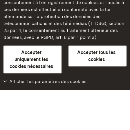
consentement à l’enregistrement de cookies et l’accès à
ces derniers est effectué en conformité avec la loi
Châteaux et jardins publics du Bade-Wurtemberg
allemande sur la protection des données des
télécommunications et des télémédias (TTDSG), section
FAQ et réponses
Mentions légales
Protection des données
25 par. 1, le consentement au traitement ultérieur des
Explications sur l’accessibilité
données, avec le RGPD, art. 6 par. 1 point a).
BITV-konform (geprüfte Seiten)
Accepter
Accepter tous les
plus loin
uniquement les
cookies
cookies nécessaires
Accueil
Monuments
Afficher les paramètres des cookies
Rendez-nous visite
sur Facebook
Rendez-nous visite
sur Instagram
Rendez-nous visite
sur YouTube
Découvrez nos
applications