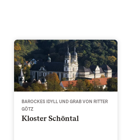
zkästchen im Norden
Kloster Schöntal - Barockes Idyll und Grab von Rit
BAROCKES IDYLL UND GRAB VON RITTER
GÖTZ
Kloster Schöntal