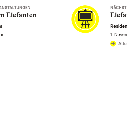
RANSTALTUNGEN
NÄCHST
m Elefanten
Elefa
m
Reside
hr
1. Nove
Alle