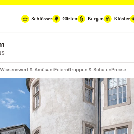
Schlösser
Gärten
Burgen
Klöster
im
NS
Wissenswert & Amüsant
Feiern
Gruppen & Schulen
Presse
Stätten