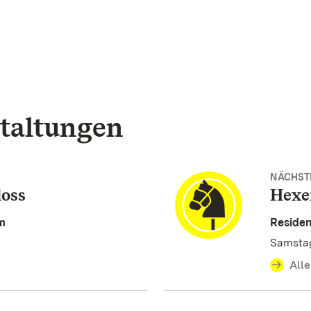
taltungen
NÄCHST
oss
Hexe
m
Reside
Samstag
All