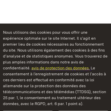
Nous utilisons des cookies pour vous offrir une
expérience optimale sur le site Internet. Il s’agit en
Châteaux et jardins publics du Bade-Wurtemberg
premier lieu de cookies nécessaires au fonctionnement
du site. Nous utilisons également des cookies à des fins
d’analyse et de statistiques anonymes. Vous trouverez de
plus amples informations dans notre avis de
confidentialité.
avis de protection des données.
Le
Château résidentiel de Mergentheim
consentement à l’enregistrement de cookies et l’accès à
ces derniers est effectué en conformité avec la loi
Châteaux et jardins publics du Bade-Wurtemberg
allemande sur la protection des données des
télécommunications et des télémédias (TTDSG), section
FAQ et réponses
Mentions légales
Protection des données
25 par. 1, le consentement au traitement ultérieur des
Explications sur l’accessibilité
données, avec le RGPD, art. 6 par. 1 point a).
BITV-konform (geprüfte Seiten)