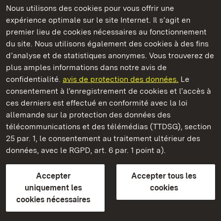
Nous utilisons des cookies pour vous offrir une
expérience optimale sur le site Internet. Il s’agit en
Châteaux et jardins publics du Bade-Wurtemberg
premier lieu de cookies nécessaires au fonctionnement
du site. Nous utilisons également des cookies à des fins
d’analyse et de statistiques anonymes. Vous trouverez de
plus amples informations dans notre avis de
confidentialité.
avis de protection des données.
Le
Château résidentiel de Mergentheim
consentement à l’enregistrement de cookies et l’accès à
ces derniers est effectué en conformité avec la loi
Châteaux et jardins publics du Bade-Wurtemberg
allemande sur la protection des données des
télécommunications et des télémédias (TTDSG), section
FAQ et réponses
Mentions légales
Protection des données
25 par. 1, le consentement au traitement ultérieur des
Explications sur l’accessibilité
données, avec le RGPD, art. 6 par. 1 point a).
BITV-konform (geprüfte Seiten)
Accepter
Accepter tous les
plus loin
uniquement les
cookies
cookies nécessaires
Accueil
Monuments