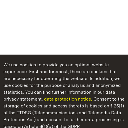
We use cookies to provide you an optimal website
experience. First and foremost, these are cookies that
are necessary for operating the website. In addition, we
use cookies for the purpose of analysis and anonymized
State Palaces and Gardens of Baden-Wuerttemberg
statistics. You can find further information in our data
privacy statement.
data protection notice.
Consent to the
storage of cookies and access thereto is based on § 25(1)
of the TTDSG (Telecommunications and Telemedia Data
Mergentheim Residential Palace
Protection Act) and consent to further data processing is
based on Article 6(1)(a) of the GDPR.