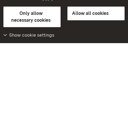
State Palaces and Gardens of Baden-Wuerttemberg
Only allow
Allow all cookies
FAQ
Masthead
Data protection
necessary cookies
Declaration on barrier-free access
BITV-konform (geprüfte Seiten)
Show cookie settings
More
Home
Monuments
Visit our Facebook
page
Visit our Instagram
page
Visit our YouTube
channel
Get to know our apps
Google Play Store
App Store for iPhone