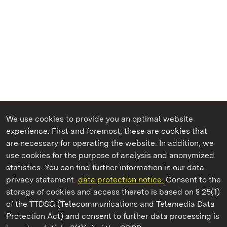
We use cookies to provide you an optimal website
experience. First and foremost, these are cookies that
are necessary for operating the website. In addition, we
use cookies for the purpose of analysis and anonymized
State Palaces and Gardens of Baden-Wuerttemberg
statistics. You can find further information in our data
privacy statement.
data protection notice.
Consent to the
storage of cookies and access thereto is based on § 25(1)
of the TTDSG (Telecommunications and Telemedia Data
Mergentheim Residential Palace
Protection Act) and consent to further data processing is