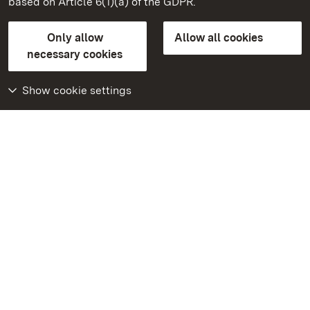
based on Article 6(1)(a) of the GDPR.
State Palaces and Gardens of Baden-Wuerttemberg
Only allow
Allow all cookies
FAQ
Masthead
Data protection
necessary cookies
Declaration on barrier-free access
BITV-konform (geprüfte Seiten)
Show cookie settings
More
Home
Monuments
Visit our Facebook
page
Visit our Instagram
page
Visit our YouTube
channel
Get to know our apps
Google Play Store
App Store for iPhone