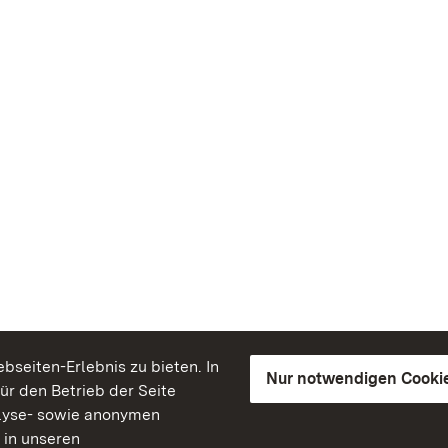
seiten-Erlebnis zu bieten. In
Nur notwendigen Cooki
für den Betrieb der Seite
lyse- sowie anonymen
 in unseren