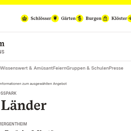
Schlösser
Gärten
Burgen
Klöster
im
NS
Wissenswert & Amüsant
Feiern
Gruppen & Schulen
Presse
Informationen zum ausgewählten Angebot
OSSPARK
 Länder
MERGENTHEIM