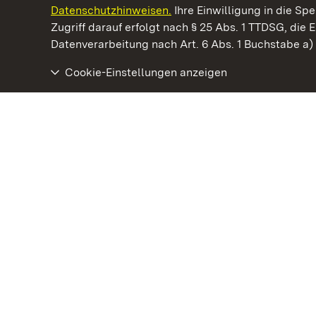
Datenschutzhinweisen.
Ihre Einwilligung in die S
Kommen. Staunen. Genießen.
Zugriff darauf erfolgt nach § 25 Abs. 1 TTDSG, die E
Datenverarbeitung nach Art. 6 Abs. 1 Buchstabe a
Cookie-Einstellungen anzeigen
Residenzschloss Mergentheim