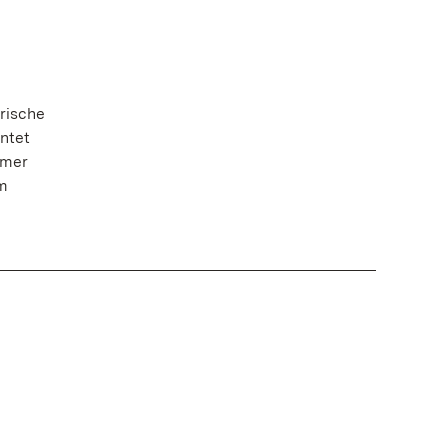
rische
rntet
imer
m