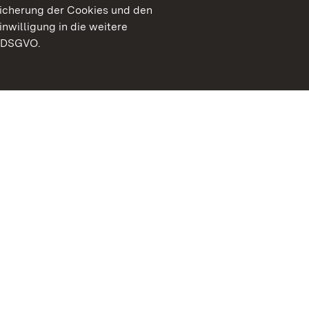
peicherung der Cookies und den
inwilligung in die weitere
) DSGVO.
Staatliche Schlösser un
Baden-Württemberg
Kontakt
FAQ
Impressum
Datenschutz
Gebärdensprache
Leichte Sprache
Erklärung zur Barrierefre
BITV-konform (geprüfte S