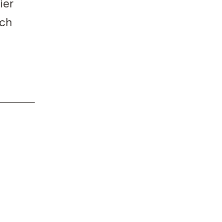
ier
uch