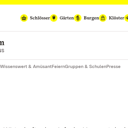
Schlösser
Gärten
Burgen
Klöster
im
NS
Wissenswert & Amüsant
Feiern
Gruppen & Schulen
Presse