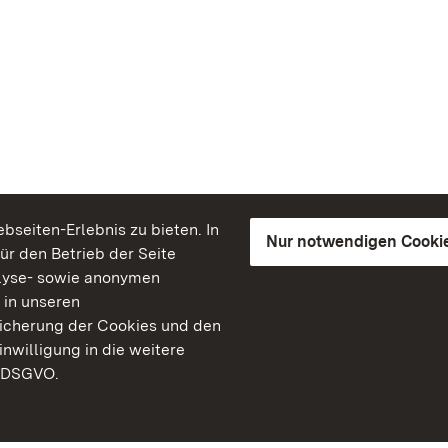
seiten-Erlebnis zu bieten. In
Nur notwendigen Cooki
für den Betrieb der Seite
lyse- sowie anonymen
 in unseren
peicherung der Cookies und den
inwilligung in die weitere
) DSGVO.
Staatliche Schlösser un
Baden-Württemberg