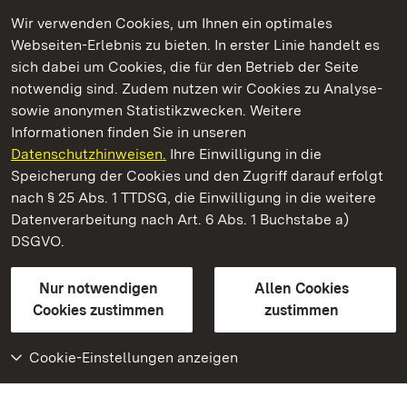
Wir verwenden Cookies, um Ihnen ein optimales
Webseiten-Erlebnis zu bieten. In erster Linie handelt es
Kommen. Staunen. Genießen.
sich dabei um Cookies, die für den Betrieb der Seite
notwendig sind. Zudem nutzen wir Cookies zu Analyse-
sowie anonymen Statistikzwecken. Weitere
Informationen finden Sie in unseren
Datenschutzhinweisen.
Ihre Einwilligung in die
Residenzschloss Mergentheim
Speicherung der Cookies und den Zugriff darauf erfolgt
nach § 25 Abs. 1 TTDSG, die Einwilligung in die weitere
Staatliche Schlösser und Gärten Baden-Württemberg
Datenverarbeitung nach Art. 6 Abs. 1 Buchstabe a)
DSGVO.
Kontakt
FAQ
Impressum
Datenschutz
Gebärdensprache
Leichte Sprache
Erklärung zur Barrierefreiheit
Nur notwendigen
Allen Cookies
BITV-konform (geprüfte Seiten)
Cookies zustimmen
zustimmen
Cookie-Einstellungen anzeigen
Weiteres
Portal
Monumente