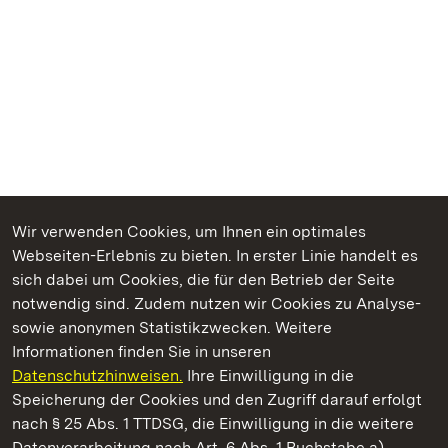
Wir verwenden Cookies, um Ihnen ein optimales
Webseiten-Erlebnis zu bieten. In erster Linie handelt es
Kommen. Staunen. Genießen.
sich dabei um Cookies, die für den Betrieb der Seite
notwendig sind. Zudem nutzen wir Cookies zu Analyse-
sowie anonymen Statistikzwecken. Weitere
Informationen finden Sie in unseren
Datenschutzhinweisen.
Ihre Einwilligung in die
Residenzschloss Mergentheim
Speicherung der Cookies und den Zugriff darauf erfolgt
nach § 25 Abs. 1 TTDSG, die Einwilligung in die weitere
Staatliche Schlösser und Gärten Baden-Württemberg
Datenverarbeitung nach Art. 6 Abs. 1 Buchstabe a)