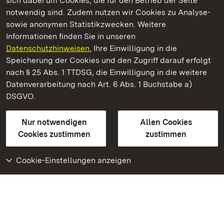
sich dabei um Cookies, die für den Betrieb der Seite
notwendig sind. Zudem nutzen wir Cookies zu Analyse-
sowie anonymen Statistikzwecken. Weitere
Informationen finden Sie in unseren
Datenschutzhinweisen.
Ihre Einwilligung in die
Residenzschloss Mergentheim
Speicherung der Cookies und den Zugriff darauf erfolgt
nach § 25 Abs. 1 TTDSG, die Einwilligung in die weitere
Staatliche Schlösser und Gärten Baden-Württemberg
Datenverarbeitung nach Art. 6 Abs. 1 Buchstabe a)
DSGVO.
Kontakt
FAQ
Impressum
Datenschutz
Gebärdensprache
Leichte Sprache
Erklärung zur Barrierefreiheit
Nur notwendigen
Allen Cookies
BITV-konform (geprüfte Seiten)
Cookies zustimmen
zustimmen
Cookie-Einstellungen anzeigen
Weiteres
Portal
Monumente
Besuchen Sie uns auf
Facebook
Besuchen Sie uns auf