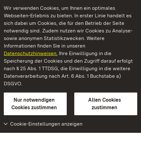
Wir verwenden Cookies, um Ihnen ein optimales
Webseiten-Erlebnis zu bieten. In erster Linie handelt es
Kommen. Staunen. Genießen.
sich dabei um Cookies, die für den Betrieb der Seite
notwendig sind. Zudem nutzen wir Cookies zu Analyse-
sowie anonymen Statistikzwecken. Weitere
Informationen finden Sie in unseren
Datenschutzhinweisen.
Ihre Einwilligung in die
Residenzschloss Mergentheim
Speicherung der Cookies und den Zugriff darauf erfolgt
nach § 25 Abs. 1 TTDSG, die Einwilligung in die weitere
Staatliche Schlösser und Gärten Baden-Württemberg
Datenverarbeitung nach Art. 6 Abs. 1 Buchstabe a)
DSGVO.
Kontakt
FAQ
Impressum
Datenschutz
Gebärdensprache
Leichte Sprache
Erklärung zur Barrierefreiheit
Nur notwendigen
Allen Cookies
BITV-konform (geprüfte Seiten)
Cookies zustimmen
zustimmen
Cookie-Einstellungen anzeigen
Weiteres
Portal
Monumente