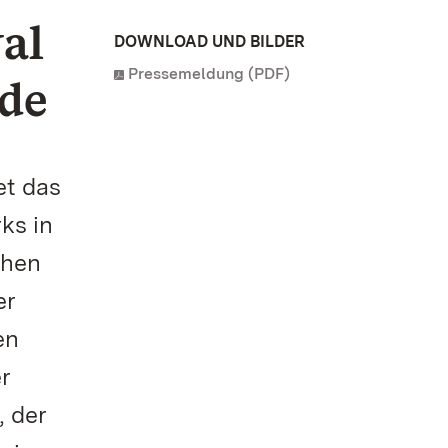
al
DOWNLOAD UND BILDER
Pressemeldung (PDF)
de
et das
ks in
chen
er
en
r
, der