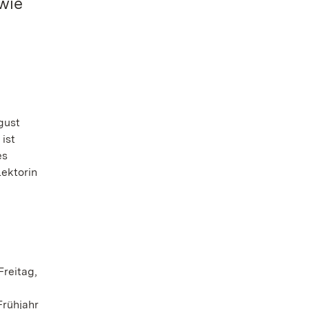
wie
gust
ist
es
Lektorin
Freitag,
Frühjahr