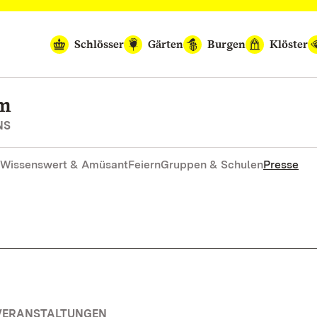
Schlösser
Gärten
Burgen
Klöster
im
NS
Wissenswert & Amüsant
Feiern
Gruppen & Schulen
Presse
 VERANSTALTUNGEN