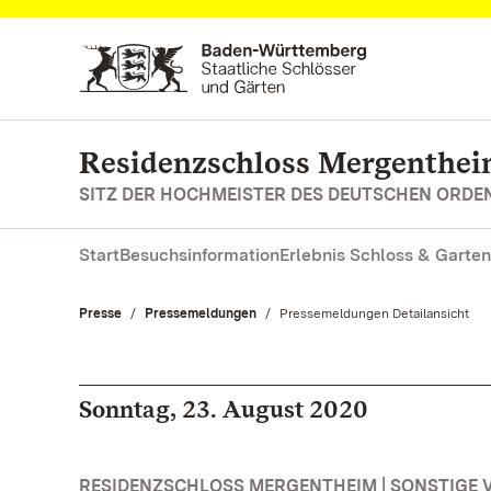
Zum Hauptinhalt springen
Residenzschloss Mergenthe
SITZ DER HOCHMEISTER DES DEUTSCHEN ORDE
Start
Besuchsinformation
Erlebnis Schloss & Garten
Presse
Pressemeldungen
Aktuell:
Pressemeldungen Detailansicht
Sonntag, 23. August 2020
RESIDENZSCHLOSS MERGENTHEIM | SONSTIGE