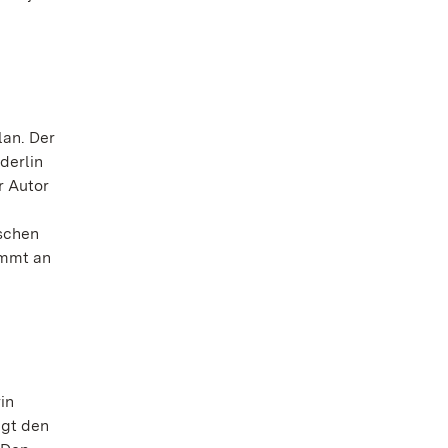
lan. Der
derlin
r Autor
ischen
ommt an
in
igt den