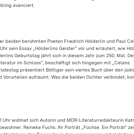
ebling avanciert.
er beiden berühmten Poeten Friedrich Hölderlin und Paul Ce
Uhr sein Essay „Hölderlins Geister“ vor und erläutert, wie Höl
erlins Geburtstag jährt sich in diesem Jahr zum 250. Mal. De
iteratur im Schloss“, beschäftigt sich hingegen mit „Celans
Todestag präsentiert Böttiger sein viertes Buch über den jüd
nd Vorurteilen aufräumt. Was die beiden Dichter verbindet, k
1 Uhr widmet sich Autorin und MDR-Literaturredakteurin Katr
ohner: Reineke Fuchs. Ihr Porträt „Füchse. Ein Porträt“ ze