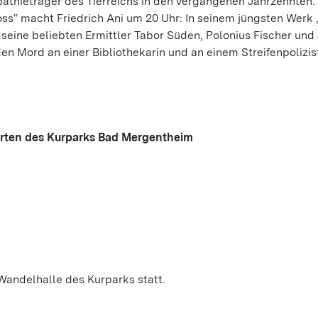
thieträger des Tierreichs in den vergangenen Jahrzehnten.
ss“ macht Friedrich Ani um 20 Uhr: In seinem jüngsten Werk „
 seine beliebten Ermittler Tabor Süden, Polonius Fischer und
n Mord an einer Bibliothekarin und an einem Streifenpolizis
arten des Kurparks Bad Mergentheim
Wandelhalle des Kurparks statt.