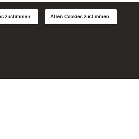
es zustimmen
Allen Cookies zustimmen
d Gärten
Weiteres
Portal
Monumente
Besuchen Sie uns auf Facebook
Besuchen Sie uns auf Instagram
Besuchen Sie uns auf Youtube
Lernen Sie unsere Apps kennen
iheit
Google Play Store
eiten)
App Store für iPhone