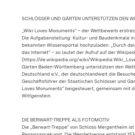
SCHLÖSSER UND GÄRTEN UNTERSTÜTZEN DEN 
„Wiki Loves Monuments“ – der Wettbewerb erstreck
Die Aufgabenstellung: Kultur- und Baudenkmale in
bekannten Wissensportal hochzuladen. „Durch deine
das Internet“ – so lautet der Aufruf auf der Wikiped
(https://de.wikipedia.org/wiki/Wikipedia:Wiki_L
Gärten Baden-Württemberg unterstützen den Wett
Deutschland e.V., der deutschlandweit die Besuche
Geschäftsführer der Staatlichen Schlösser und Gär
Loves Monuments“ beigesteuert, gemeinsam mit de
Wittgenstein.
DIE BERWART-TREPPE ALS FOTOMOTIV
Die „Berwart-Treppe“ von Schloss Mergentheim ist 
Renaissancekunst. Die Wendeltreppe entstand 1574