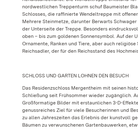
nordwestlichen Treppenturm schuf Baumeister Blasi
Schlosses, die raffinierte Wendeltreppe mit offene
Mehrere Steinmetze, darunter Berwarts Schwager An
der Unterseite der Treppe. Besonders eindrucksvoll 
oben – bis zum goldenen Sonnensymbol. Auf der U
Ornamente, Ranken und Tiere, aber auch religiöse S
Reichsadler, der für den Reichsstand des Hochmei
SCHLOSS UND GARTEN LOHNEN DEN BESUCH
Das Residenzschloss Mergentheim mit seinen his
Schließung seit Frühsommer wieder zugänglich. Auc
Großformatige Bilder mit erstaunlichen 3-D-Effekt
genussreiches Ziel für viele Besucherinnen und Be
zu allen Jahreszeiten das Erlebnis der kunstvoll g
Bäumen zu verwunschenen Gartenbauwerken, etwa