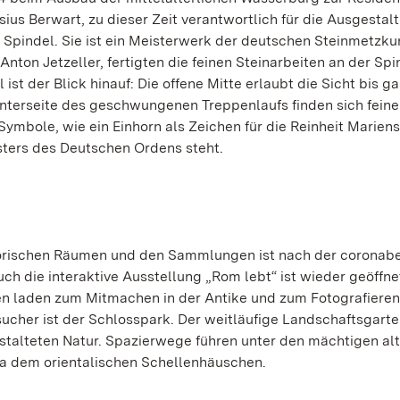
us Berwart, zu dieser Zeit verantwortlich für die Ausgestal
r Spindel. Sie ist ein Meisterwerk der deutschen Steinmetzku
ton Jetzeller, fertigten die feinen Steinarbeiten an der Spi
ist der Blick hinauf: Die offene Mitte erlaubt die Sicht bis g
nterseite des geschwungenen Treppenlaufs finden sich feine
ymbole, wie ein Einhorn als Zeichen für die Reinheit Mariens
sters des Deutschen Ordens steht.
torischen Räumen und den Sammlungen ist nach der coronab
h die interaktive Ausstellung „Rom lebt“ ist wieder geöffne
en laden zum Mitmachen in der Antike und zum Fotografieren 
sucher ist der Schlosspark. Der weitläufige Landschaftsgarte
estalteten Natur. Spazierwege führen unter den mächtigen al
 dem orientalischen Schellenhäuschen.