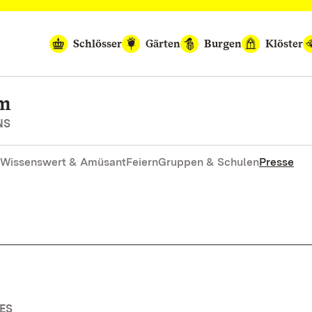
Schlösser
Gärten
Burgen
Klöster
im
NS
Wissenswert & Amüsant
Feiern
Gruppen & Schulen
Presse
ES