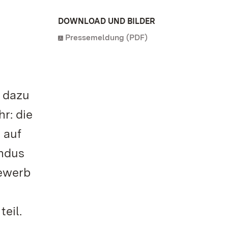
DOWNLOAD UND BILDER
Pressemeldung (PDF)
h dazu
r: die
 auf
undus
bewerb
eil.