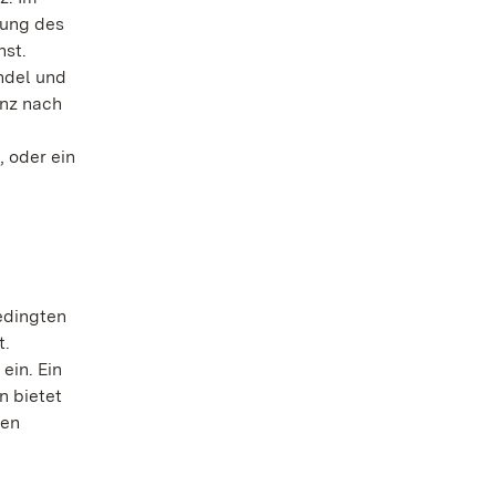
tung des
nst.
ndel und
anz nach
, oder ein
edingten
t.
ein. Ein
n bietet
ten