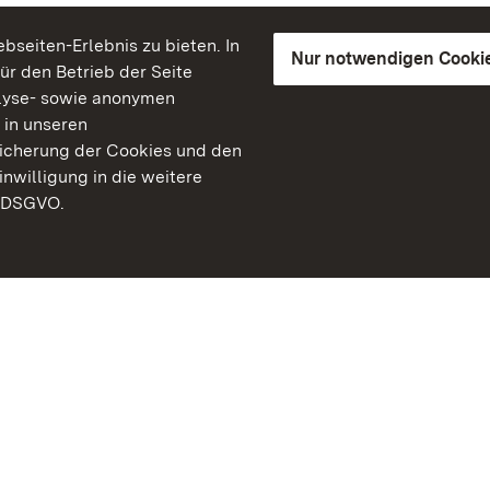
seiten-Erlebnis zu bieten. In
Nur notwendigen Cooki
für den Betrieb der Seite
lyse- sowie anonymen
 in unseren
peicherung der Cookies und den
inwilligung in die weitere
) DSGVO.
Staatliche Schlösser un
Baden-Württemberg
Kontakt
FAQ
Impressum
Datenschutz
Gebärdensprache
Leichte Sprache
Erklärung zur Barrierefre
BITV-konform (geprüfte S