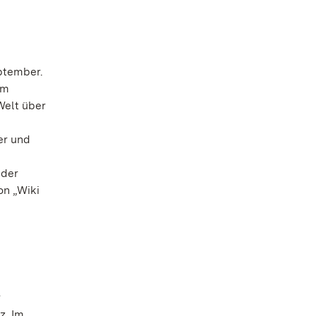
ptember.
em
Welt über
er und
 der
on „Wiki
r
z. Im