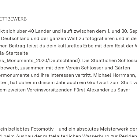
WETTBEWERB
t sich über 40 Länder und läuft zwischen dem 1. und 30. Se
 Deutschland und der ganzen Welt zu fotografieren und in d
n Beitrag teilst du dein kulturelles Erbe mit dem Rest der 
ia-Startseite
oves_Monuments_2020/Deutschland). Die Staatlichen Schlöss
bewerb, zusammen mit dem Verein Schlösser und Gärten
rmonumente und ihre Interessen vertritt. Michael Hörrmann,
ten, hat daher in diesem Jahr auch ein Grußwort zum Start v
m zweiten Vereinsvorsitzenden Fürst Alexander zu Sayn-
ein beliebtes Fotomotiv – und ein absolutes Meisterwerk de
 beim Ausbau der mittelalterlichen Wasserburg zur Residen