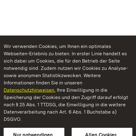
Wir verwenden Cookies, um Ihnen ein optimales
Webseiten-Erlebnis zu bieten. In erster Linie handelt es
Kommen. Staunen. Genießen.
sich dabei um Cookies, die für den Betrieb der Seite
notwendig sind. Zudem nutzen wir Cookies zu Analyse-
sowie anonymen Statistikzwecken. Weitere
Informationen finden Sie in unseren
Datenschutzhinweisen.
Ihre Einwilligung in die
Residenzschloss Mergentheim
Speicherung der Cookies und den Zugriff darauf erfolgt
nach § 25 Abs. 1 TTDSG, die Einwilligung in die weitere
Staatliche Schlösser und Gärten Baden-Württemberg
Datenverarbeitung nach Art. 6 Abs. 1 Buchstabe a)
DSGVO.
Kontakt
FAQ
Impressum
Datenschutz
Gebärdensprache
Leichte Sprache
Erklärung zur Barrierefreiheit
Nur notwendigen
Allen Cookies