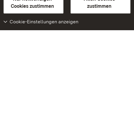
BITV-konform (geprüfte Seiten)
Cookies zustimmen
zustimmen
Cookie-Einstellungen anzeigen
Weiteres
Portal
Monumente
Besuchen Sie uns auf
Facebook
Besuchen Sie uns auf
Instagram
Besuchen Sie uns auf
Youtube
Lernen Sie unsere Apps
kennen
Google Play Store
App Store für iPhone