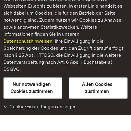
Webseiten-Erlebnis zu bieten. In erster Linie handelt es
Kommen. Staunen. Genießen.
sich dabei um Cookies, die für den Betrieb der Seite
notwendig sind. Zudem nutzen wir Cookies zu Analyse-
sowie anonymen Statistikzwecken. Weitere
Informationen finden Sie in unseren
Datenschutzhinweisen.
Ihre Einwilligung in die
Residenzschloss Mergentheim
Speicherung der Cookies und den Zugriff darauf erfolgt
nach § 25 Abs. 1 TTDSG, die Einwilligung in die weitere
Staatliche Schlösser und Gärten Baden-Württemberg
Datenverarbeitung nach Art. 6 Abs. 1 Buchstabe a)
DSGVO.
Kontakt
FAQ
Impressum
Datenschutz
Gebärdensprache
Leichte Sprache
Erklärung zur Barrierefreiheit
Nur notwendigen
Allen Cookies
BITV-konform (geprüfte Seiten)
Cookies zustimmen
zustimmen
Cookie-Einstellungen anzeigen
Weiteres
Portal
Monumente
Besuchen Sie uns auf