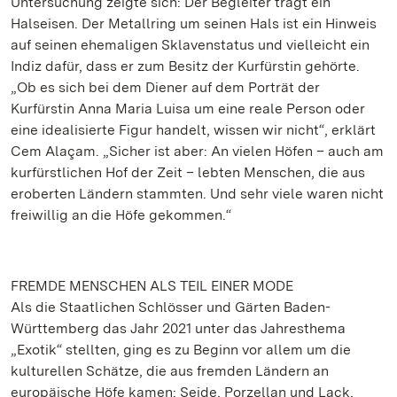
Untersuchung zeigte sich: Der Begleiter trägt ein
Halseisen. Der Metallring um seinen Hals ist ein Hinweis
auf seinen ehemaligen Sklavenstatus und vielleicht ein
Indiz dafür, dass er zum Besitz der Kurfürstin gehörte.
„Ob es sich bei dem Diener auf dem Porträt der
Kurfürstin Anna Maria Luisa um eine reale Person oder
eine idealisierte Figur handelt, wissen wir nicht“, erklärt
Cem Alaçam. „Sicher ist aber: An vielen Höfen – auch am
kurfürstlichen Hof der Zeit – lebten Menschen, die aus
eroberten Ländern stammten. Und sehr viele waren nicht
freiwillig an die Höfe gekommen.“
FREMDE MENSCHEN ALS TEIL EINER MODE
Als die Staatlichen Schlösser und Gärten Baden-
Württemberg das Jahr 2021 unter das Jahresthema
„Exotik“ stellten, ging es zu Beginn vor allem um die
kulturellen Schätze, die aus fremden Ländern an
europäische Höfe kamen: Seide, Porzellan und Lack,