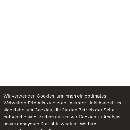
Wir verwenden Cookies, um Ihnen ein optimales
Webseiten-Erlebnis zu bieten. In erster Linie handelt es
Kommen. Staunen. Genießen.
sich dabei um Cookies, die für den Betrieb der Seite
notwendig sind. Zudem nutzen wir Cookies zu Analyse-
sowie anonymen Statistikzwecken. Weitere