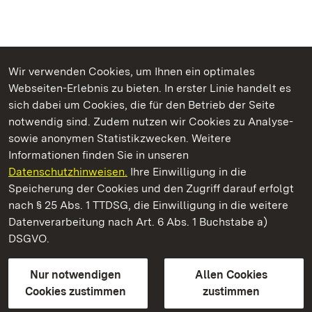
Wir verwenden Cookies, um Ihnen ein optimales
Webseiten-Erlebnis zu bieten. In erster Linie handelt es
Kommen. Staunen. Genießen.
sich dabei um Cookies, die für den Betrieb der Seite
notwendig sind. Zudem nutzen wir Cookies zu Analyse-
sowie anonymen Statistikzwecken. Weitere
Informationen finden Sie in unseren
Datenschutzhinweisen.
Ihre Einwilligung in die
Residenzschloss Mergentheim
Speicherung der Cookies und den Zugriff darauf erfolgt
nach § 25 Abs. 1 TTDSG, die Einwilligung in die weitere
Staatliche Schlösser und Gärten Baden-Württemberg
Datenverarbeitung nach Art. 6 Abs. 1 Buchstabe a)
DSGVO.
Kontakt
FAQ
Impressum
Datenschutz
Gebärdensprache
Leichte Sprache
Erklärung zur Barrierefreiheit
Nur notwendigen
Allen Cookies
BITV-konform (geprüfte Seiten)
Cookies zustimmen
zustimmen