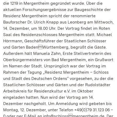
die 1219 in Mergentheim gegründet wurde. Über die
aktuellen Forschungsergebnisse zur Baugeschichte der
Residenz Mergentheim spricht der renommierte
Bauforscher Dr. Ulrich Knapp aus Leonberg am Mittwoch,
14. Dezember, um 18.00 Uhr. Der Vortrag findet im Roten
Saal des Residenzschlosses Mergentheim statt. Michael
Hörrmann, Geschäftsführer der Staatlichen Schlösser
und Gärten BadenWürttemberg, begrüßt die Gäste.
Außerdem hält Manuela Zahn, Erste Stellvertreterin des
Oberbürgermeisters von Bad Mergentheim, ein Grußwort
im Namen der Stadt. Ursprünglich war der Vortrag im
Rahmen der Tagung „Residenz Mergentheim – Schloss
und Stadt des Deutschen Ordens“ vorgesehen, zu der die
Staatlichen Schlösser und Gärten und der Rudolstädter
Arbeitskreis für Residenzkultur e.V. im Oktober
eingeladen hatten. Nun wird der Vortrag am 14.
Dezember nachgeholt. Um Anmeldung wird gebeten bis
Montag, 12. Dezember, unter Telefon +49(0)79 31.123 06 –
0 oder per E-Mail an info@schlossmergentheim.de. Der