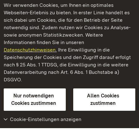
Wir verwenden Cookies, um Ihnen ein optimales
Webseiten-Erlebnis zu bieten. In erster Linie handelt es
Kommen. Staunen. Genießen.
sich dabei um Cookies, die für den Betrieb der Seite
notwendig sind. Zudem nutzen wir Cookies zu Analyse-
sowie anonymen Statistikzwecken. Weitere
Informationen finden Sie in unseren
Datenschutzhinweisen.
Ihre Einwilligung in die
Residenzschloss Mergentheim
Speicherung der Cookies und den Zugriff darauf erfolgt
nach § 25 Abs. 1 TTDSG, die Einwilligung in die weitere
Staatliche Schlösser und Gärten Baden-Württemberg
Datenverarbeitung nach Art. 6 Abs. 1 Buchstabe a)
DSGVO.
Kontakt
FAQ
Impressum
Datenschutz
Gebärdensprache
Leichte Sprache
Erklärung zur Barrierefreiheit
Nur notwendigen
Allen Cookies
BITV-konform (geprüfte Seiten)
Cookies zustimmen
zustimmen
Cookie-Einstellungen anzeigen
Weiteres
Portal
Monumente