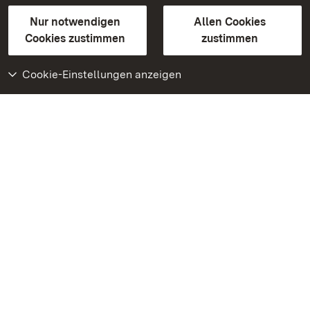
Gebärdensprache
Leichte Sprache
Erklärung zur Barrierefreiheit
Nur notwendigen
Allen Cookies
BITV-konform (geprüfte Seiten)
Cookies zustimmen
zustimmen
Cookie-Einstellungen anzeigen
Weiteres
Portal
Monumente
Besuchen Sie uns auf
Facebook
Besuchen Sie uns auf
Instagram
Besuchen Sie uns auf
Youtube
Lernen Sie unsere Apps
kennen
Google Play Store
App Store für iPhone