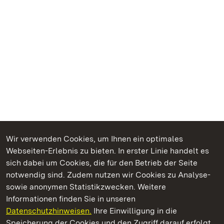
Wir verwenden Cookies, um Ihnen ein optimales
Webseiten-Erlebnis zu bieten. In erster Linie handelt es
Kommen. Staunen. Genießen.
sich dabei um Cookies, die für den Betrieb der Seite
notwendig sind. Zudem nutzen wir Cookies zu Analyse-
sowie anonymen Statistikzwecken. Weitere
Informationen finden Sie in unseren
Datenschutzhinweisen.
Ihre Einwilligung in die
Residenzschloss Mergentheim
Speicherung der Cookies und den Zugriff darauf erfolgt