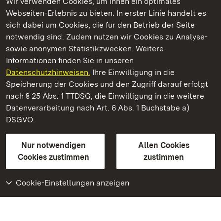
Wir verwenden Cookies, um Ihnen ein optimales
Webseiten-Erlebnis zu bieten. In erster Linie handelt es
Kommen. Staunen. Genießen.
sich dabei um Cookies, die für den Betrieb der Seite
notwendig sind. Zudem nutzen wir Cookies zu Analyse-
sowie anonymen Statistikzwecken. Weitere
Informationen finden Sie in unseren
Datenschutzhinweisen.
Ihre Einwilligung in die
Residenzschloss Mergentheim
Speicherung der Cookies und den Zugriff darauf erfolgt
nach § 25 Abs. 1 TTDSG, die Einwilligung in die weitere
Staatliche Schlösser und Gärten Baden-Württemberg
Datenverarbeitung nach Art. 6 Abs. 1 Buchstabe a)
DSGVO.
Kontakt
FAQ
Impressum
Datenschutz
Gebärdensprache
Leichte Sprache
Erklärung zur Barrierefreiheit
Nur notwendigen
Allen Cookies
BITV-konform (geprüfte Seiten)
Cookies zustimmen
zustimmen
Cookie-Einstellungen anzeigen
Weiteres
Portal
Monumente
Besuchen Sie uns auf