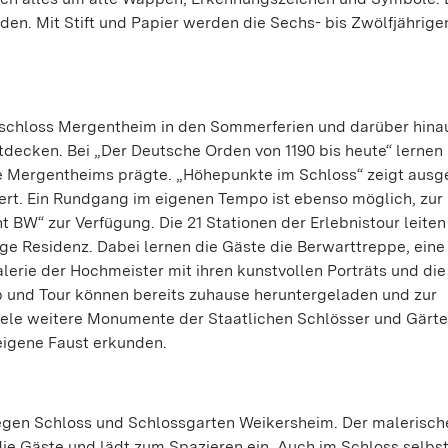
den. Mit Stift und Papier werden die Sechs- bis Zwölfjährige
chloss Mergentheim in den Sommerferien und darüber hinau
decken. Bei „Der Deutsche Orden von 1190 bis heute“ lernen 
e Mergentheims prägte. „Höhepunkte im Schloss“ zeigt aus
dert. Ein Rundgang im eigenen Tempo ist ebenso möglich, zur
BW“ zur Verfügung. Die 21 Stationen der Erlebnistour leiten
e Residenz. Dabei lernen die Gäste die Berwarttreppe, eine
lerie der Hochmeister mit ihren kunstvollen Porträts und die
 und Tour können bereits zuhause heruntergeladen und zur
iele weitere Monumente der Staatlichen Schlösser und Gärt
igene Faust erkunden.
egen Schloss und Schlossgarten Weikersheim. Der malerisch
die Gäste und lädt zum Spazieren ein. Auch im Schloss selbst