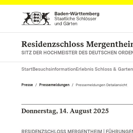
Zum Hauptinhalt springen
Residenzschloss Mergenthe
SITZ DER HOCHMEISTER DES DEUTSCHEN ORDE
Start
Besuchsinformation
Erlebnis Schloss & Garten
Presse
Pressemeldungen
Aktuell:
Pressemeldungen Detailansicht
Donnerstag, 14. August 2025
RESIDENZSCHLOSS MERGENTHEIM | FÜHRUNG