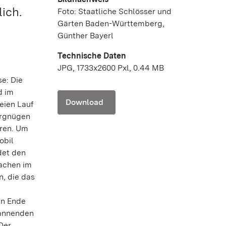
ich.
Foto: Staatliche Schlösser und
Gärten Baden-Württemberg,
Günther Bayerl
Technische Daten
JPG, 1733x2600 Pxl, 0.44 MB
e: Die
d im
Download
eien Lauf
ergnügen
hren. Um
obil
det den
rachen im
, die das
en Ende
pannenden
Der