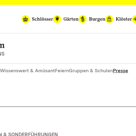
Schlösser
Gärten
Burgen
Klöster
im
NS
Wissenswert & Amüsant
Feiern
Gruppen & Schulen
Presse
EN & SONDERFÜHRUNGEN