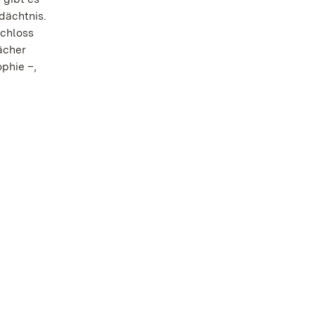
dächtnis.
Schloss
ächer
phie –,