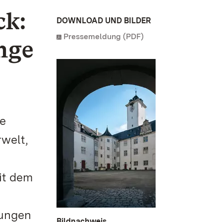
ck:
DOWNLOAD UND BILDER
Pressemeldung (PDF)
nge
te
welt,
it dem
rungen
Bildnachweis