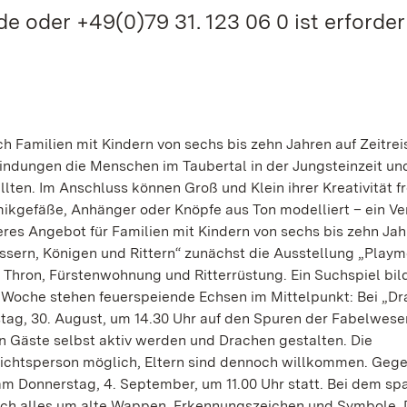
 oder +49(0)79 31. 123 06 0 ist erforderl
 Familien mit Kindern von sechs bis zehn Jahren auf Zeitreis
indungen die Menschen im Taubertal in der Jungsteinzeit un
lten. Im Anschluss können Groß und Klein ihrer Kreativität fr
ikgefäße, Anhänger oder Knöpfe aus Ton modelliert – ein V
teres Angebot für Familien mit Kindern von sechs bis zehn Ja
ssern, Königen und Rittern“ zunächst die Ausstellung „Playm
 Thron, Fürstenwohnung und Ritterrüstung. Ein Suchspiel bil
 Woche stehen feuerspeiende Echsen im Mittelpunkt: Bei „D
ag, 30. August, um 14.30 Uhr auf den Spuren der Fabelwesen
n Gäste selbst aktiv werden und Drachen gestalten. Die
sichtsperson möglich, Eltern sind dennoch willkommen. Geg
 am Donnerstag, 4. September, um 11.00 Uhr statt. Bei dem s
ich alles um alte Wappen, Erkennungszeichen und Symbole. 