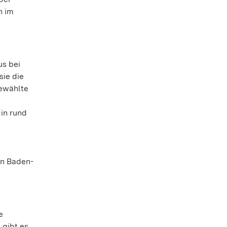
n im
s bei
sie die
gewählte
 in rund
en Baden-
e
 gibt es