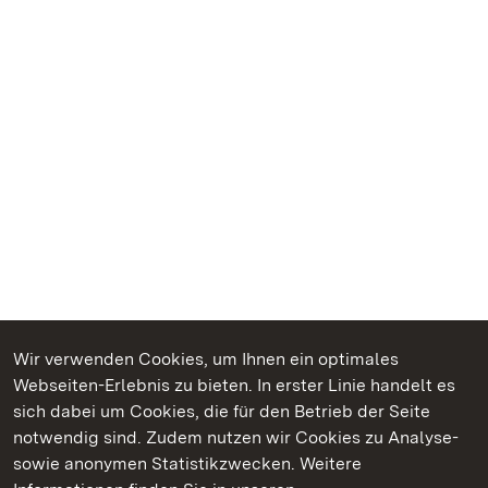
Wir verwenden Cookies, um Ihnen ein optimales
Webseiten-Erlebnis zu bieten. In erster Linie handelt es
Kommen. Staunen. Genießen.
sich dabei um Cookies, die für den Betrieb der Seite
notwendig sind. Zudem nutzen wir Cookies zu Analyse-
sowie anonymen Statistikzwecken. Weitere