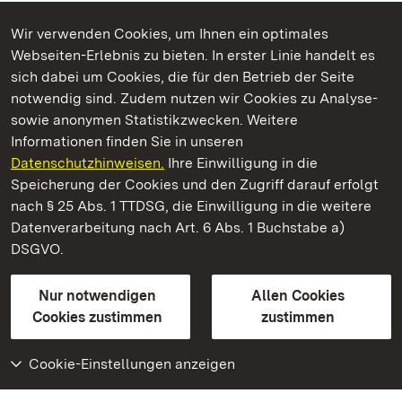
Wir verwenden Cookies, um Ihnen ein optimales
Webseiten-Erlebnis zu bieten. In erster Linie handelt es
Kommen. Staunen. Genießen.
sich dabei um Cookies, die für den Betrieb der Seite
notwendig sind. Zudem nutzen wir Cookies zu Analyse-
sowie anonymen Statistikzwecken. Weitere
Informationen finden Sie in unseren
Datenschutzhinweisen.
Ihre Einwilligung in die
Residenzschloss Mergentheim
Speicherung der Cookies und den Zugriff darauf erfolgt
nach § 25 Abs. 1 TTDSG, die Einwilligung in die weitere
Staatliche Schlösser und Gärten Baden-Württemberg
Datenverarbeitung nach Art. 6 Abs. 1 Buchstabe a)
DSGVO.
Kontakt
FAQ
Impressum
Datenschutz
Gebärdensprache
Leichte Sprache
Erklärung zur Barrierefreiheit
Nur notwendigen
Allen Cookies
BITV-konform (geprüfte Seiten)
Cookies zustimmen
zustimmen
Cookie-Einstellungen anzeigen
Weiteres
Portal
Monumente